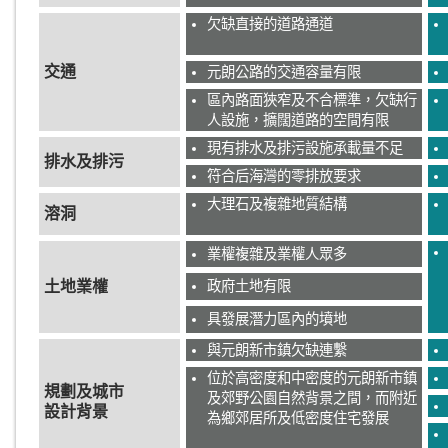
欠缺直接的道路通道
交通
元朗公路的交通容量有限
區內路面狹窄及不合標準，欠缺行
人設施，擴闊道路的空間有限
現有排水及排污設施承載量不足
排水及排污
符合后海灣的零排放要求
大理石及複雜地質結構
溶洞
業權複雜及業權人眾多
土地業權
政府土地有限
具發展潛力區內的墳地
與元朗新市鎮欠缺連繫
位於高密度和中密度的元朗新市鎮
規劃及城市
及郊野公園自然背景之間，而附近
設計背景
為鄉郊居所及低密度住宅發展